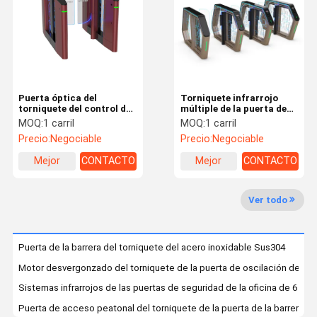
Viaje De La
Control De
Éntrenos En
Noticias
Fábrica
Calidad
Contacto
Con
Puerta óptica del
Torniquete infrarrojo
torniquete del control de
múltiple de la puerta de
acceso del
velocidad del sensor con
MOQ:
1 carril
MOQ:
1 carril
reconocimiento de cara
experiencia segura del
Precio:
Negociable
Precio:
Negociable
de Rfid para el ferrocarril
paso de la detección
Pida Una Cita
Mejor
CONTACTO
Mejor
CONTACTO
precio
precio
torniquete de la puerta de velocidad
Ver todo
torniquete de la puerta de oscilación
Puerta de la barrera del torniquete del acero inoxidable Sus304
Torniquete facial del reconocimiento
Motor desvergonzado del torniquete de la puerta de oscilación del contr
Solapa barrera puerta
Sistemas infrarrojos de las puertas de seguridad de la oficina de 6 gru
Puerta de acceso peatonal del torniquete de la puerta de la barrera de 
Puerta de torniquete trípode