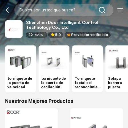
Shenzhen Door Intelligent Control
Technology Co., Ltd
22
5.0
Proveedor verificado
YEARS
torniquete de
torniquete de
Torniquete
Solapa
la puerta de
la puerta de
facial del
barrera
velocidad
oscilación
reconocimien
puerta
to
Nuestros Mejores Productos