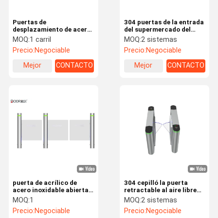
Puertas de
304 puertas de la entrada
desplazamiento de acero
del supermercado del
inoxidables del peatón de
acero inoxidable con el
MOQ:
1 carril
MOQ:
2 sistemas
la puerta de la alameda
motor sin cepillo de DC
Precio:
Negociable
Precio:
Negociable
del supermercado de la
altura de la Anti-subida
Mejor
CONTACTO
Mejor
CONTACTO
1400m m
precio
precio
puerta de acrílico de
304 cepilló la puerta
acero inoxidable abierta
retractable al aire libre
del torniquete del
automática de acero
MOQ:
1
MOQ:
2 sistemas
oscilación de la columna
inoxidable de la barrera
Precio:
Negociable
Precio:
Negociable
del brazo del motor servo
del control de acceso del