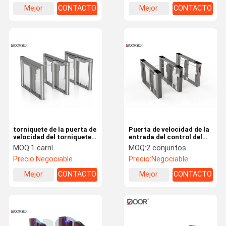
del tiempo cercano 0.5S
mecanismo del
Mejor
CONTACTO
Mejor
CONTACTO
torniquete
precio
precio
torniquete de la puerta de
Puerta de velocidad de la
velocidad del torniquete
entrada del control del
de la velocidad del acero
auto-acceso de China
MOQ:
1 carril
MOQ:
2 conjuntos
inoxidable 304SUS para
con la cubierta superior
Precio:
Negociable
Precio:
Negociable
el GIMNASIO del parque
2.0m m, cuerpo entero
de atracciones
1.5m m
Mejor
CONTACTO
Mejor
CONTACTO
precio
precio
Hogar
Productos
VR Show
Sobre
Nosotros