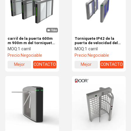
carril de la puerta 600m
Torniquete IP42 de la
m 900m m del torniquete
puerta de velocidad del
de la velocidad de 0.3s
paso del IP SUS304
MOQ:
1 carril
MOQ:
1 carril
Screwless con el motor
1000m m del TCP
Precio:
Negociable
Precio:
Negociable
servo
Mejor
CONTACTO
Mejor
CONTACTO
precio
precio