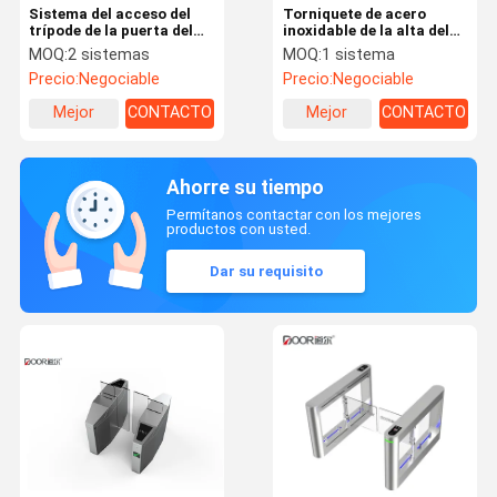
Sistema del acceso del
Torniquete de acero
trípode de la puerta del
inoxidable de la alta del
torniquete del trípode de
torniquete del sistema de
MOQ:
2 sistemas
MOQ:
1 sistema
la anchura de SUS304
la puerta de la seguridad
Precio:
Negociable
Precio:
Negociable
IP65 550m m para la
del mecanismo puerta
estación de metro
completa automática
Mejor
CONTACTO
Mejor
CONTACTO
completa de Smart
Turnstyle
precio
precio
Ahorre su tiempo
Permítanos contactar con los mejores
productos con usted.
Dar su requisito