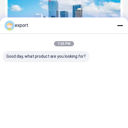
export
7:25 PM
Good day, what product are you looking for?
La tecnología Co., Ltd. (código común 832966) del control
inteligente de la PUERTA de Shenzhen es una empresa de alta
tecnología en el feld de control de acceso inteligente basado en
la nube que computa, que localizó en el distrito de Longhua,
...
Aprenda más
Llama ahora
Contacto
Inicio
Mapa del
Contactar
Desktop