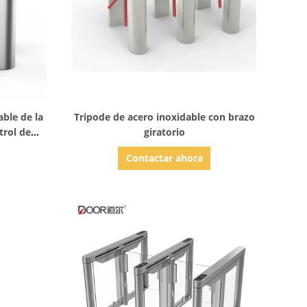
Mostrar detalles
able de la
Tripode de acero inoxidable con brazo
trol de
giratorio
id del
Contactar ahora
azo