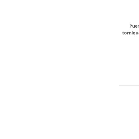
Puer
torniqu
de la a