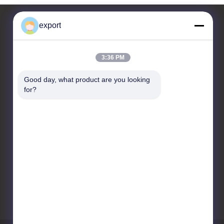
export
Contactar Ahora
3:36 PM
Shenzhen Door Intelligent
Good day, what product are you looking 
Control Technology Co., Ltd
for?
17/F, Bloque C, Centro de
Innovación Digital, No. 328
Min Tang Road, Minzhi
Street Longhua District
Shenzhen
86-755-27620066
export@drzk.cn