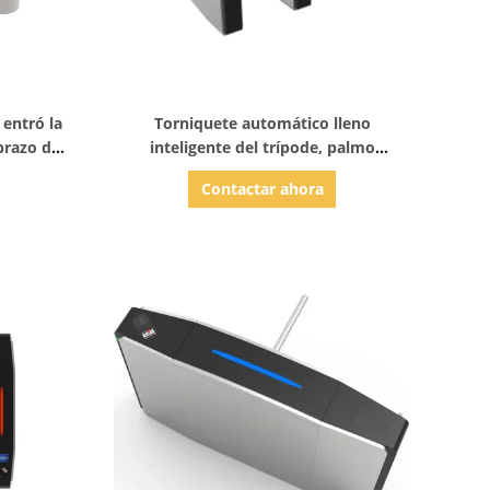
Mostrar detalles
 entró la
Torniquete automático lleno
brazo del
inteligente del trípode, palmo
 interfaz
peatonal de la larga vida de la puerta
Contactar ahora
del torniquete