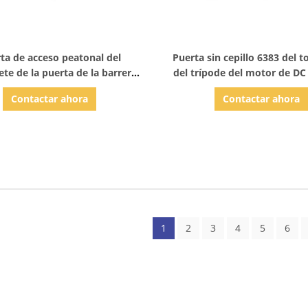
Mostrar detalles
Mostrar detalles
ta de acceso peatonal del
Puerta sin cepillo 6383 del t
ete de la puerta de la barrera
del trípode del motor de DC
leta con el lector de tarjetas
el mercado de gama a
Contactar ahora
Contactar ahora
1
2
3
4
5
6