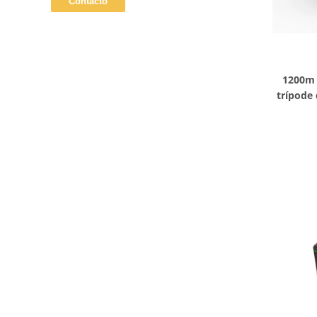
1200m 
trípode
la puert