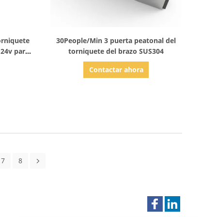
Mostrar detalles
orniquete
30People/Min 3 puerta peatonal del
 24v para
torniquete del brazo SUS304
lta
Contactar ahora
7
8