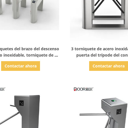
Mostrar detalles
Mostrar detalles
iquetes del brazo del descenso
3 torniquete de acero inoxid
ro inoxidable, torniquete de 3
puerta del trípode del con
razos para la guardería
acceso de la tarjeta de Rf
Contactar ahora
Contactar ahora
torniquete 304 del br