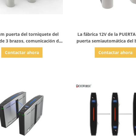
Mostrar detalles
Mostrar detalles
m puerta del torniquete del
La fábrica 12V de la PUERTA
 de 3 brazos, comunicación de
puerta semiautomática del 
a Rs485 de la estación de tren
torniquete 3 del trípode del
Contactar ahora
Contactar ahora