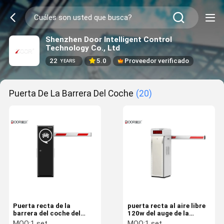
Shenzhen Door Intelligent Control
Technology Co., Ltd
22
5.0
Proveedor verificado
YEARS
Puerta De La Barrera Del Coche
(20)
Puerta recta de la
puerta recta al aire libre
barrera del coche del
120w del auge de la
brazo de la cerca/puerta
puerta de la barrera del
MOQ:
1 set
MOQ:
1 set