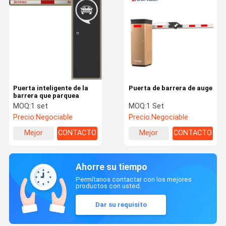
Puerta inteligente de la
Puerta de barrera de auge
barrera que parquea
MOQ:
1 set
MOQ:
1 Set
Precio:
Negociable
Precio:
Negociable
Mejor
CONTACTO
Mejor
CONTACTO
precio
precio
Ahorre su tiempo
Permítanos contactar con los mejores
productos con usted.
Dar su requisito