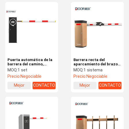
Puerta automática de la
Barrera recta del
barrera del camino,
aparcamiento del brazo
longitud modificada para
RS485 los 6M Boom IP55
MOQ:
1 set
MOQ:
1 sistema
requisitos particulares
Precio:
Negociable
Precio:
Negociable
puerta auto del auge del
peaje de la carretera
Mejor
CONTACTO
Mejor
CONTACTO
precio
precio