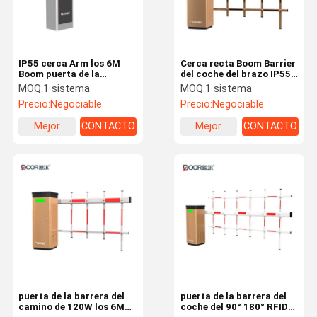
IP55 cerca Arm los 6M
Cerca recta Boom Barrier
Boom puerta de la
del coche del brazo IP55
barrera del coche de 120
120W RS485
MOQ:
1 sistema
MOQ:
1 sistema
vatios
Precio:
Negociable
Precio:
Negociable
Mejor
CONTACTO
Mejor
CONTACTO
precio
precio
Hogar
Productos
VR Show
Sobre
Nosotros
puerta de la barrera del
puerta de la barrera del
camino de 120W los 6M
coche del 90° 180° RFID