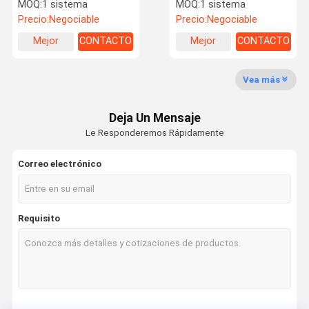
Boom Waterproof IP55
los 6M Boom Fence 120W
MOQ:
1 sistema
MOQ:
1 sistema
Precio:
Negociable
Precio:
Negociable
Mejor
CONTACTO
Mejor
CONTACTO
Viaje De La
Control De
Éntrenos En
Noticias
precio
precio
Fábrica
Calidad
Contacto
Con
Vea más
Deja Un Mensaje
Le Responderemos Rápidamente
Pida Una Cita
Correo electrónico
torniquete de la puerta de velocidad
Requisito
torniquete de la puerta de oscilación
Torniquete facial del reconocimiento
Solapa barrera puerta
Puerta de torniquete trípode