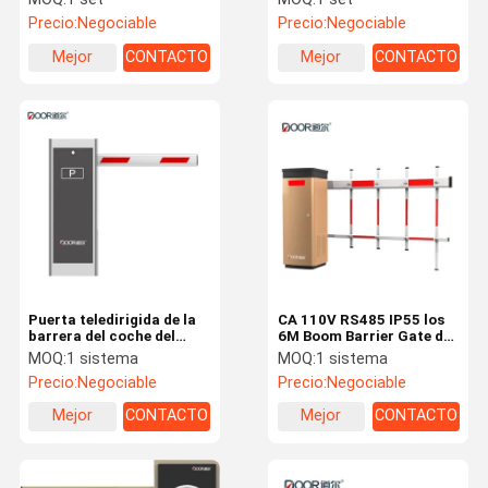
AC220V/AC110V de la
aparcamiento de la
Precio:
Negociable
Precio:
Negociable
elevación del
seguridad 6meter
estacionamiento
Mejor
CONTACTO
Mejor
CONTACTO
precio
precio
Puerta teledirigida de la
CA 110V RS485 IP55 los
barrera del coche del
6M Boom Barrier Gate del
brazo 3S 120W de 220V
estacionamiento
MOQ:
1 sistema
MOQ:
1 sistema
los 6m
Precio:
Negociable
Precio:
Negociable
Mejor
CONTACTO
Mejor
CONTACTO
precio
precio