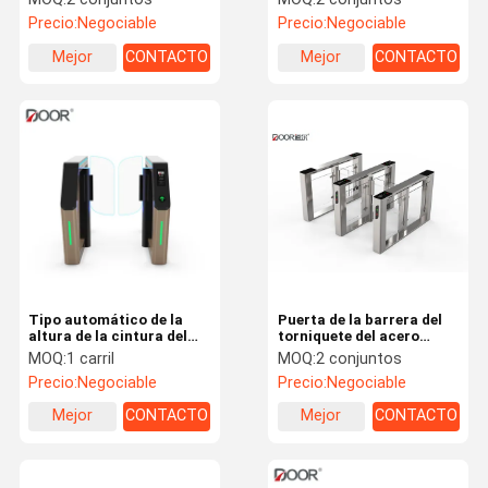
torniquete de la altura
seguridad
Precio:
Negociable
Precio:
Negociable
con el reconocimiento
facial
Mejor
CONTACTO
Mejor
CONTACTO
precio
precio
Tipo automático de la
Puerta de la barrera del
altura de la cintura del
torniquete del acero
torniquete de la puerta de
inoxidable Sus304
MOQ:
1 carril
MOQ:
2 conjuntos
velocidad del oscilación
Precio:
Negociable
Precio:
Negociable
del motor servo
Mejor
CONTACTO
Mejor
CONTACTO
precio
precio