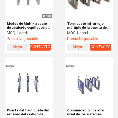
Modos de Multi-trabajo
Torniquete infrarrojo
de acabado cepillados de
múltiple de la puerta de
la prueba del moho del
velocidad del sensor con
MOQ:
1 carril
MOQ:
1 carril
torniquete de la puerta de
experiencia segura del
Precio:
Negociable
Precio:
Negociable
velocidad
paso de la detección
Mejor
CONTACTO
Mejor
CONTACTO
precio
precio
Hogar
Productos
VR Show
Sobre
Nosotros
Puerta del torniquete del
Comunicación de alto
escáner del código de
nivel de los sistemas