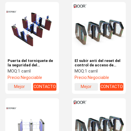
Puerta del torniquete de
El subir anti del reset del
la seguridad del
control de acceso de
reconocimiento de cara,
velocidad del torniquete
MOQ:
1 carril
MOQ:
1 carril
torniquete interior de la
automático de la puerta
Precio:
Negociable
Precio:
Negociable
puerta de oscilación
Mejor
CONTACTO
Mejor
CONTACTO
precio
precio