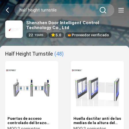
Shenzhen Door Intelligent Control
Technology Co., Ltd
22
5.0
Proveedor verificado
YEARS
Half Height Turnstile
(48)
Puertas de acceso
Huella dactilar anti de las
controlado del brazo
medias de la altura del
oscilante, medio
torniquete puertas de la
MOQ:
2 conjuntos
MOQ:
2 conjuntos