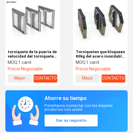
torniquete de la puerta de
Torniquetes que bloquean
velocidad del torniquete
80kg del acero inoxidable
de la velocidad del acero
de la huella dactilar del
MOQ:
1 carril
MOQ:
1 carril
inoxidable 304SUS para
oscilación de alta
Precio:
Negociable
Precio:
Negociable
el GIMNASIO del parque
velocidad del torniquete
de atracciones
Mejor
CONTACTO
Mejor
CONTACTO
precio
precio
Ahorre su tiempo
Permítanos contactar con los mejores
productos con usted.
Dar su requisito