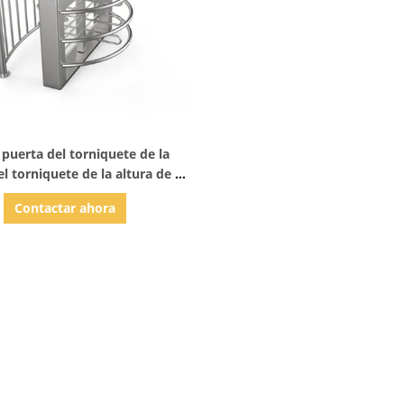
Mostrar detalles
puerta del torniquete de la
l torniquete de la altura de la
con el sistema del control de
Contactar ahora
acceso de Smart Card