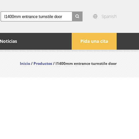
Spanish
search
Noticias
Pida una cita
Inicio
/
Productos
/ l1400mm entrance turnstile door
s