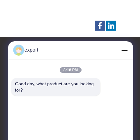
export
Contactar Ahora
8:18 PM
Shenzhen Door Intelligent
Good day, what product are you looking 
Control Technology Co., Ltd
for?
17/F, Bloque C, Centro de
Innovación Digital, No. 328
Min Tang Road, Minzhi
Street Longhua District
Shenzhen
86-755-27620066