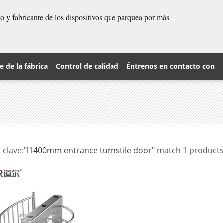
 y fabricante de los dispositivos que parquea por más
je de la fábrica
Control de calidad
Éntrenos en contacto con
 clave:
"l1400mm entrance turnstile door"
match 1 product