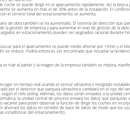
e coche se puede dirigir en el aparcamiento rápidamente. Así la época
miento se aumenta en más el de 30% antes de la instalación. El conflic
con el servicio total del estacionamiento se aumenta.
 mano de obra también se ha aumentado. El sistema de dirección que par
de la gestión de empresa y para aumentar el nivel de gestión de la deli
argados en estacionamiento pueden ser asignados racional durante hor
buscar para el aparcamiento se puede medio ahorrar por 15min y el kil
ién se reduce. Podría entonces ser encontrado que resuelve la tendenci
 se trae al parker y la imagen de la empresa también se mejora, manifest
coger en tiempo real usando el sensor ultrasónico integrado instalado
rado por el detector que parquea ultrasónico cambiará en el rojo del ver
según el rollo poling. Además, los datos serán enviados a la unidad ce
nformática, la unidad central de proceso enviará los datos que parquean
o vacante para poder observar la función de dirigir los coches en incorp
or ahorrará los datos en servidor de base de datos de modo que los usua
as estadísticas del estacionamiento.