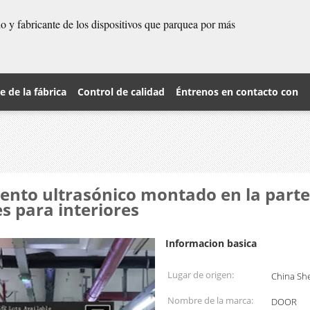
 y fabricante de los dispositivos que parquea por más
je de la fábrica
Control de calidad
Éntrenos en contacto con
ento ultrasónico montado en la parte
s para interiores
Informacion basica
Lugar de origen:
China Sh
Nombre de la marca:
DOOR