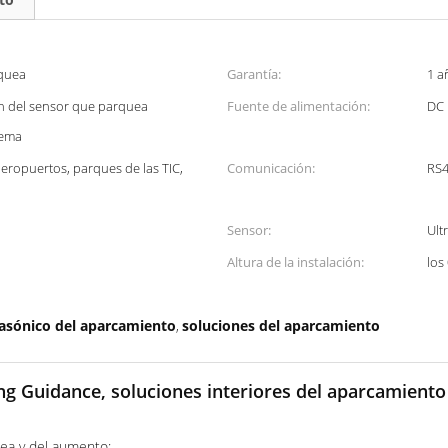
rquea
Garantía:
1 a
ón del sensor que parquea
Fuente de alimentación:
DC 
tema
aeropuertos, parques de las TIC,
Comunicación:
RS
Sensor:
Ult
Altura de la instalación:
los
rasónico del aparcamiento
soluciones del aparcamiento
,
g Guidance, soluciones interiores del aparcamiento
uea y del aumento: