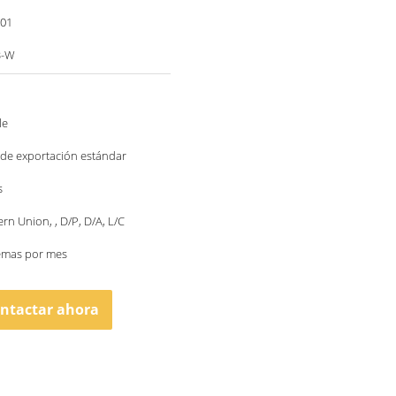
001
B-W
le
de exportación estándar
s
ern Union, , D/P, D/A, L/C
temas por mes
ntactar ahora