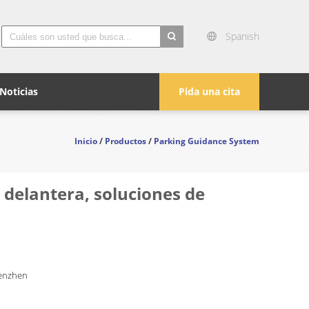
Spanish
search
Noticias
Pida una cita
Inicio
/
Productos
/
Parking Guidance System
 delantera, soluciones de
enzhen