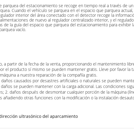
 parquea del estacionamiento se recoge en tiempo real a través de un 
quea. Cuando el vehículo se parquea en el espacio que parquea actual, 
regulador interior del área conectado con el detector recoge la informa
alimentaciones de nuevo al regulador centralizado interior, y el regulador
s de la guía del espacio que parquea del estacionamiento para exhibir 
 parquea vacío.
a partir de la fecha de la venta, proporcionando el mantenimiento libre 
or el producto sí mismo se pueden mantener gratis. Lleve por favor la tar
a máquina a nuestra reparación de la compañía gratis.
s daños causados por desastres artificiales o naturales se pueden mante
os daños se pueden mantener con la carga adicional. Las condiciones sig
ales; 2. daños después de desmontar cualquier porción de la máquina (lí
s añadiendo otras funciones con la modificación o la instalación desauto
dirección ultrasónico del aparcamiento