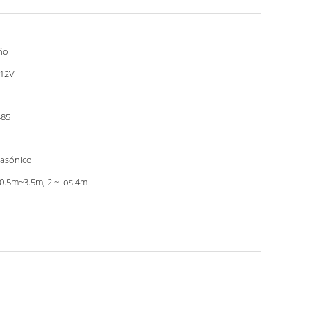
ño
12V
485
rasónico
 0.5m~3.5m, 2 ~ los 4m