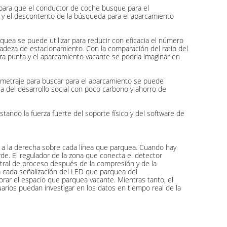
 para que el conductor de coche busque para el
to y el descontento de la búsqueda para el aparcamiento
quea se puede utilizar para reducir con eficacia el número
cadeza de estacionamiento. Con la comparación del ratio del
a punta y el aparcamiento vacante se podría imaginar en
ometraje para buscar para el aparcamiento se puede
a del desarrollo social con poco carbono y ahorro de
ando la fuerza fuerte del soporte físico y del software de
 a la derecha sobre cada línea que parquea. Cuando hay
de. El regulador de la zona que conecta el detector
ntral de proceso después de la compresión y de la
 a cada señalización del LED que parquea del
orar el espacio que parquea vacante. Mientras tanto, el
rios puedan investigar en los datos en tiempo real de la