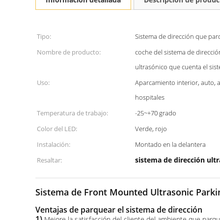
Tipo:
Sistema de dirección que pa
Nombre de producto:
coche del sistema de direcci
ultrasónico que cuenta el sis
Uso:
Aparcamiento interior, auto, 
hospitales
Temperatura de trabajo:
-25~+70 grado
Color del LED:
Verde, rojo
Instalación:
Montado en la delantera
sistema de dirección ult
Resaltar:
Sistema de Front Mounted Ultrasonic Parkin
Ventajas de parquear el sistema de dirección
1)
Mejore la satisfacción del cliente del ambiente que parq