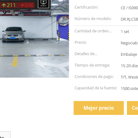
Certificación:
CE / IS09
Número de modelo:
DR.RJ.CS
Cantidad de orden
1 set
mínima:
Precio:
Negociab
Detalles de
Embalaje 
empaquetado:
Tiempo de entrega:
15-20 día
Condiciones de pago:
T/T, West
Capacidad de la fuente:
1500 sis
Mejor precio
Co
to