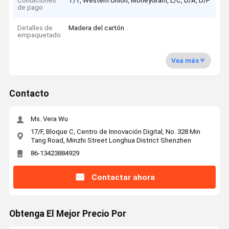
Condiciones
T/T, Western Union, MoneyGram, L/C, D/A, D/P
de pago
Detalles de
Madera del cartón
empaquetado
Vea más
Contacto
Ms. Vera Wu
17/F, Bloque C, Centro de Innovación Digital, No. 328 Min
Tang Road, Minzhi Street Longhua District Shenzhen
86-13423884929
Contactar ahora
Obtenga El Mejor Precio Por