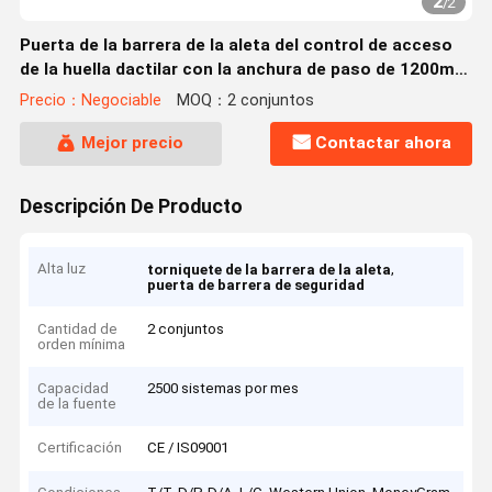
2
/
2
Puerta de la barrera de la aleta del control de acceso
de la huella dactilar con la anchura de paso de 1200m
m
Precio：Negociable
MOQ：2 conjuntos
Mejor precio
Contactar ahora
Descripción De Producto
Alta luz
,
torniquete de la barrera de la aleta
puerta de barrera de seguridad
Cantidad de
2 conjuntos
orden mínima
Capacidad
2500 sistemas por mes
de la fuente
Certificación
CE / IS09001