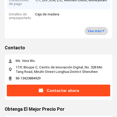
Condiciones
T/T, D/P, D/A, L/C, Western Union, MoneyGram
de pago
Detalles de
Caja de madera
empaquetado
Vea más
Contacto
Ms. Vera Wu
17/F, Bloque C, Centro de Innovación Digital, No. 328 Min
Tang Road, Minzhi Street Longhua District Shenzhen
86-13423884929
Contactar ahora
Obtenga El Mejor Precio Por