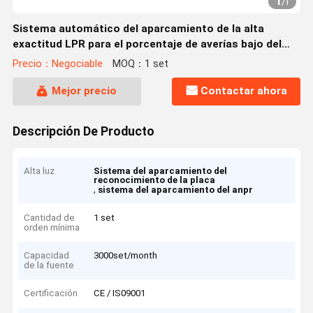
1
/
1
Sistema automático del aparcamiento de la alta
exactitud LPR para el porcentaje de averías bajo del
coche
Precio：Negociable
MOQ：1 set
Mejor precio
Contactar ahora
Descripción De Producto
Alta luz
Sistema del aparcamiento del
reconocimiento de la placa
,
sistema del aparcamiento del anpr
Cantidad de
1 set
orden mínima
Capacidad
3000set/month
de la fuente
Certificación
CE / IS09001