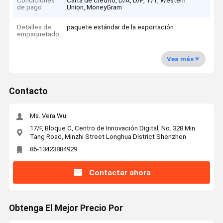
Condiciones
Carta de crédito, D/A, D/P, T/T, Western
de pago
Union, MoneyGram
Detalles de
paquete estándar de la exportación
empaquetado
Vea más
Contacto
Ms. Vera Wu
17/F, Bloque C, Centro de Innovación Digital, No. 328 Min
Tang Road, Minzhi Street Longhua District Shenzhen
86-13423884929
Contactar ahora
Obtenga El Mejor Precio Por