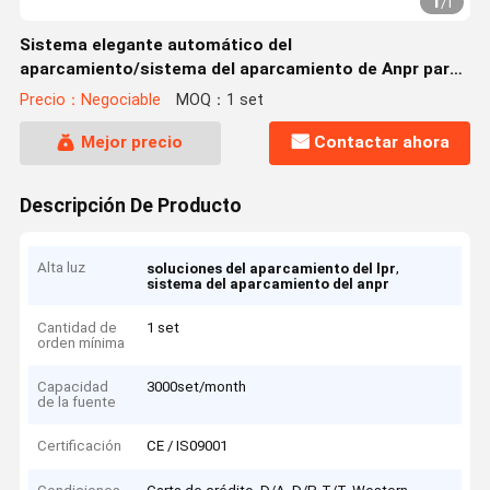
1
/
1
Sistema elegante automático del
aparcamiento/sistema del aparcamiento de Anpr para
la exactitud de ultramar el 99%
Precio：Negociable
MOQ：1 set
Mejor precio
Contactar ahora
Descripción De Producto
Alta luz
,
soluciones del aparcamiento del lpr
sistema del aparcamiento del anpr
Cantidad de
1 set
orden mínima
Capacidad
3000set/month
de la fuente
Certificación
CE / IS09001