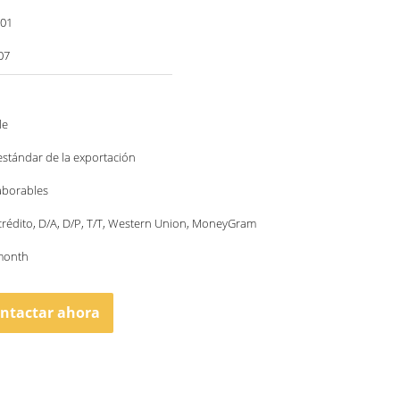
001
07
le
stándar de la exportación
laborables
crédito, D/A, D/P, T/T, Western Union, MoneyGram
month
ntactar ahora