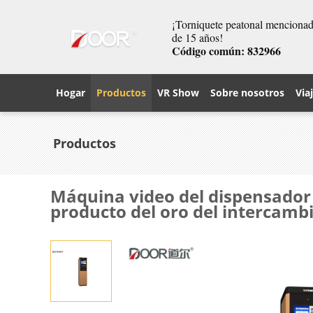
¡Torniquete peatonal mencionado
de 15 años!
Código común: 832966
Hogar
Productos
VR Show
Sobre nosotros
Via
Productos
Máquina video del dispensador 
producto del oro del intercamb