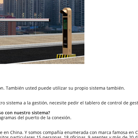
ión. También usted puede utilizar su propio sistema también.
stro sistema a la gestión, necesite pedir el tablero de control de ges
so con nuestro sistema?
rogramas del puerto de la conexión.
uete en China. Y somos compañía enumerada con marca famosa en 
tos particulares 15 personas, 18 oficinas, 9 agentes y más de 20 d