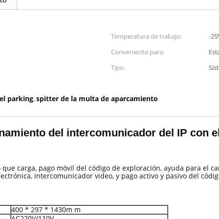
Temperatura de trabajo:
-2
Conveniente para:
Est
Tipo:
Sis
el parking
spitter de la multa de aparcamiento
,
onamiento del intercomunicador del IP con e
o que carga, pago móvil del código de exploración, ayuda para el ca
lectrónica, intercomunicador video, y pago activo y pasivo del códi
400 * 297 * 1430m m
AC220V/110V