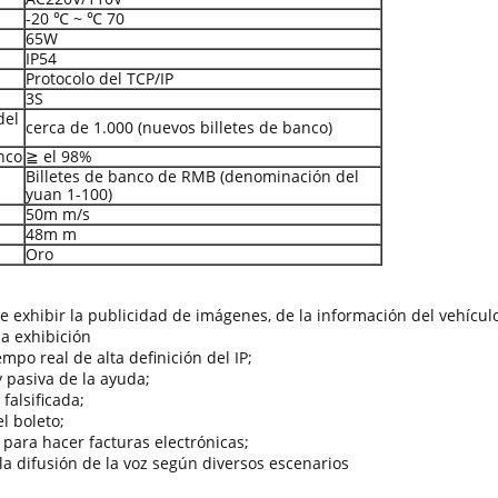
-20 ℃ ~ ℃ 70
65W
IP54
Protocolo del TCP/IP
3S
del
cerca de 1.000 (nuevos billetes de banco)
nco
≧ el 98%
Billetes de banco de RMB (denominación del
yuan 1-100)
50m m/s
48m m
Oro
de exhibir la publicidad de imágenes, de la información del vehículo
la exhibición
po real de alta definición del IP;
y pasiva de la ayuda;
falsificada;
l boleto;
para hacer facturas electrónicas;
la difusión de la voz según diversos escenarios