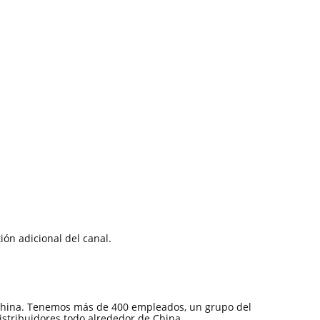
tión adicional del canal.
China. Tenemos más de 400 empleados, un grupo del
istribuidores todo alrededor de China.