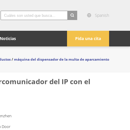
Spanish
search
Noticias
Pida una cita
ductos
/
máquina del dispensador de la multa de aparcamiento
rcomunicador del IP con el
enzhen
n Door