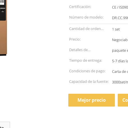
Certificación:
CE / IS09
Número de modelo:
DR.CC.99
Cantidad de orden
1 set
mínima:
Precio:
Negociab
Detalles de
paquete e
empaquetado:
Tiempo de entrega:
5-7 días 
Condiciones de pago:
Carta de 
Capacidad de la fuente:
3000set/
Mejor precio
Co
to