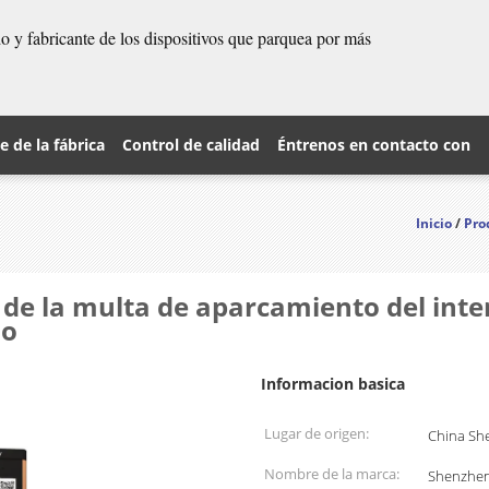
 y fabricante de los dispositivos que parquea por más
je de la fábrica
Control de calidad
Éntrenos en contacto con
Inicio
/
Pro
de la multa de aparcamiento del inte
io
Informacion basica
Lugar de origen:
China Sh
Nombre de la marca:
Shenzhe