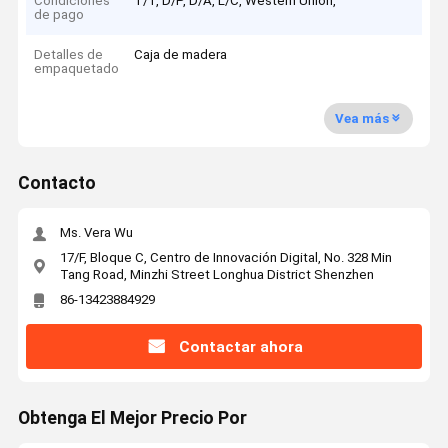
Condiciones
T/T, D/P, D/A, L/C, Western Union,
de pago
Detalles de
Caja de madera
empaquetado
Vea más
Contacto
Ms. Vera Wu
17/F, Bloque C, Centro de Innovación Digital, No. 328 Min
Tang Road, Minzhi Street Longhua District Shenzhen
86-13423884929
Contactar ahora
Obtenga El Mejor Precio Por