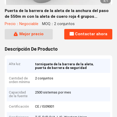
1
/
1
Puerta de la barrera de la aleta de la anchura del paso
de 550m m con la aleta de cuero roja 4 grupos
infrarrojos
Precio：Negociable
MOQ：2 conjuntos
Mejor precio
Contactar ahora
Descripción De Producto
Alta luz
,
torniquete de la barrera de la aleta
puerta de barrera de seguridad
Cantidad de
2 conjuntos
orden mínima
Capacidad
2500 sistemas por mes
de la fuente
Certificación
CE / IS09001