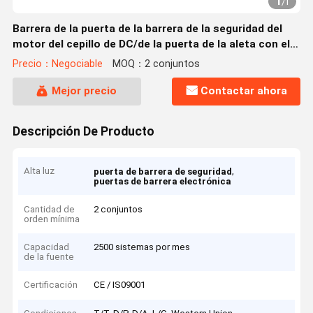
1
/
1
Barrera de la puerta de la barrera de la seguridad del
motor del cepillo de DC/de la puerta de la aleta con el
mecanismo de seguridad
Precio：Negociable
MOQ：2 conjuntos
Mejor precio
Contactar ahora
Descripción De Producto
Alta luz
,
puerta de barrera de seguridad
puertas de barrera electrónica
Cantidad de
2 conjuntos
orden mínima
Capacidad
2500 sistemas por mes
de la fuente
Certificación
CE / IS09001