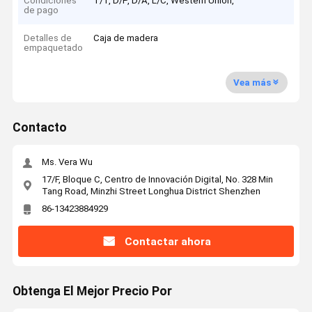
Condiciones
T/T, D/P, D/A, L/C, Western Union,
de pago
Detalles de
Caja de madera
empaquetado
Vea más
Contacto
Ms. Vera Wu
17/F, Bloque C, Centro de Innovación Digital, No. 328 Min
Tang Road, Minzhi Street Longhua District Shenzhen
86-13423884929
Contactar ahora
Obtenga El Mejor Precio Por