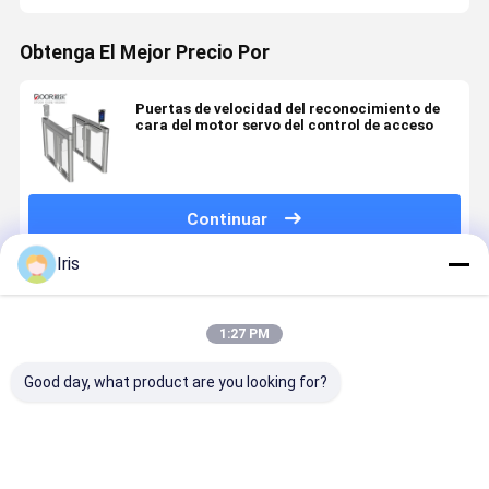
Obtenga El Mejor Precio Por
Puertas de velocidad del reconocimiento de
cara del motor servo del control de acceso
Continuar
Iris
Productos Recomendados
1:27 PM
Good day, what product are you looking for?
Puerta de
Puerta de
Seco de
Torniquete
velocidad
velocidad
contacto de
puerta de
inteligente
giratorios
señal de
velocidad