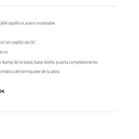
304 cepilló el acero inoxidable
or sin cepillo de DC
0m m
o &amp de la base; base doble, puerta completamente
omática del torniquete de la aleta
04
,