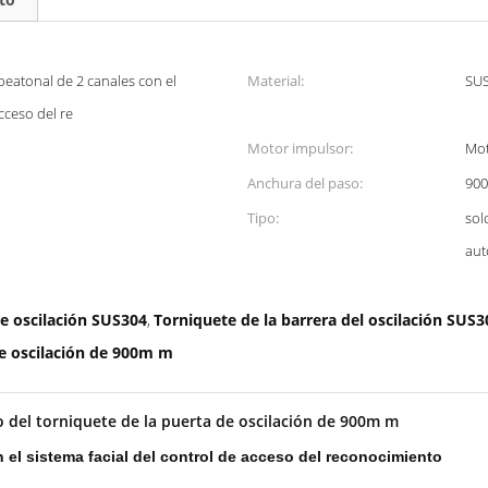
peatonal de 2 canales con el
Material:
SUS
acceso del re
Motor impulsor:
Mot
Anchura del paso:
90
Tipo:
sol
aut
de oscilación SUS304
Torniquete de la barrera del oscilación SUS3
,
de oscilación de 900m m
o del torniquete de la puerta de oscilación de 900m m
 el sistema facial del control de acceso del reconocimiento