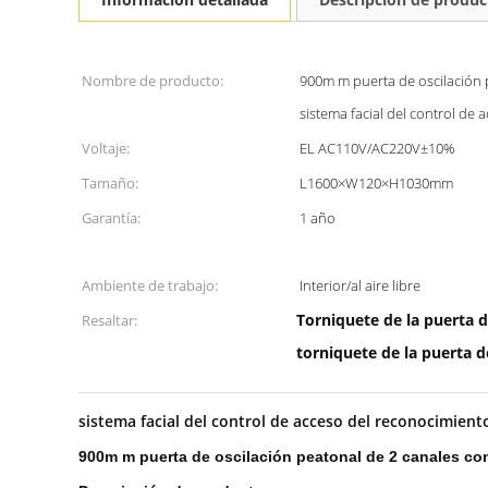
Nombre de producto:
900m m puerta de oscilación 
sistema facial del control de 
Voltaje:
EL AC110V/AC220V±10%
Tamaño:
L1600×W120×H1030mm
Garantía:
1 año
Ambiente de trabajo:
Interior/al aire libre
Torniquete de la puerta 
Resaltar:
torniquete de la puerta 
sistema facial del control de acceso del reconocimient
900m m puerta de oscilación peatonal de 2 canales con