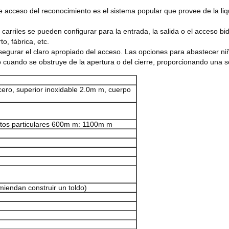
 de acceso del reconocimiento es el sistema popular que provee de la l
 carriles se pueden configurar para la entrada, la salida o el acceso b
o, fábrica, etc.
segurar el claro apropiado del acceso. Las opciones para abastecer niñ
uando se obstruye de la apertura o del cierre, proporcionando una se
cero, superior inoxidable 2.0m m, cuerpo
itos particulares 600m m: 1100m m
comiendan construir un toldo)