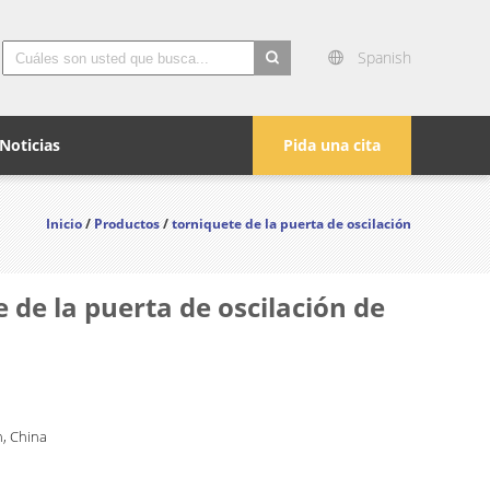
Spanish
search
Noticias
Pida una cita
Inicio
/
Productos
/
torniquete de la puerta de oscilación
 de la puerta de oscilación de
, China