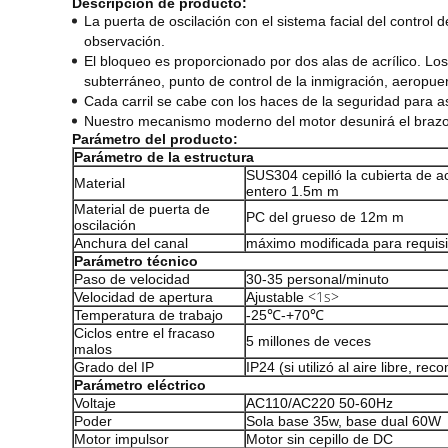
Descripción de producto:
La puerta de oscilación con el sistema facial del control
observación.
El bloqueo es proporcionado por dos alas de acrílico. Los
subterráneo, punto de control de la inmigración, aeropuert
Cada carril se cabe con los haces de la seguridad para a
Nuestro mecanismo moderno del motor desunirá el brazo c
Parámetro del producto:
Parámetro de la estructura
SUS304 cepilló la cubierta de a
Material
entero 1.5m m
Material de puerta de
PC del grueso de 12m m
oscilación
Anchura del canal
máximo modificada para requis
Parámetro técnico
Paso de velocidad
30-35 personal/minuto
<1s>
Velocidad de apertura
Ajustable
Temperatura de trabajo
-25℃-+70℃
Ciclos entre el fracaso
5 millones de veces
malos
Grado del IP
IP24 (si utilizó al aire libre, re
Parámetro eléctrico
Voltaje
AC110/AC220 50-60Hz
Poder
Sola base 35w, base dual 60W
Motor impulsor
Motor sin cepillo de DC