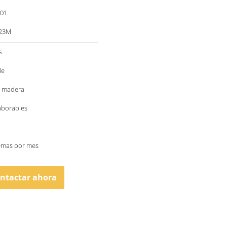
001
623M
s
le
e madera
laborables
temas por mes
ntactar ahora