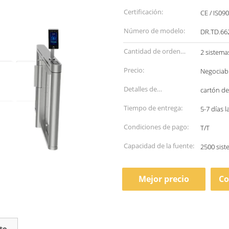
Certificación:
CE / IS09
Número de modelo:
DR.TD.6
Cantidad de orden
2 sistema
mínima:
Precio:
Negociab
Detalles de
cartón d
empaquetado:
Tiempo de entrega:
5-7 días 
Condiciones de pago:
T/T
Capacidad de la fuente:
2500 sis
Mejor precio
Co
to