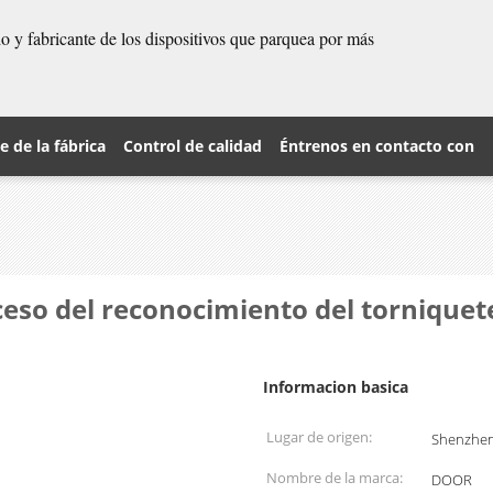
 y fabricante de los dispositivos que parquea por más
je de la fábrica
Control de calidad
Éntrenos en contacto con
cceso del reconocimiento del torniquete
Informacion basica
Lugar de origen:
Shenzhen
Nombre de la marca:
DOOR