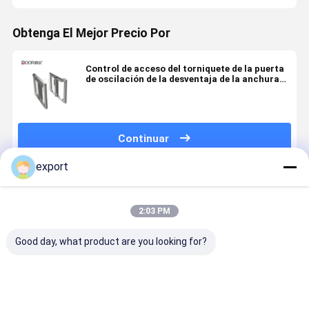
Obtenga El Mejor Precio Por
Control de acceso del torniquete de la puerta
de oscilación de la desventaja de la anchura
900m m del paso
Continuar
export
Productos Recomendados
2:03 PM
Good day, what product are you looking for?
Puerta de
Puerta de
Seco de
Torniquete
velocidad
velocidad
contacto de
puerta de
inteligente
giratorios
señal de
velocidad