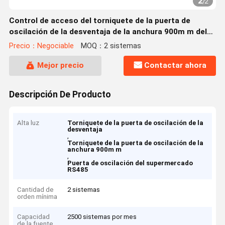
2
/
2
Control de acceso del torniquete de la puerta de
oscilación de la desventaja de la anchura 900m m del
paso
Precio：Negociable
MOQ：2 sistemas
Mejor precio
Contactar ahora
Descripción De Producto
Alta luz
Torniquete de la puerta de oscilación de la
desventaja
,
Torniquete de la puerta de oscilación de la
anchura 900m m
,
Puerta de oscilación del supermercado
RS485
Cantidad de
2 sistemas
orden mínima
Capacidad
2500 sistemas por mes
de la fuente