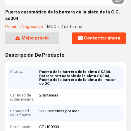
2
/
2
Puerta automática de la barrera de la aleta de la C.C.
ss304
Precio：Negociable
MOQ：2 sistemas
Mejor precio
Contactar ahora
Descripción De Producto
Alta luz
,
Puerta de la barrera de la aleta SS304
,
Barrera retractable de la aleta SS304
Puerta de la barrera de la aleta del motor
de DC
Cantidad de
2 sistemas
orden mínima
Capacidad
2500 sistemas por mes
de la fuente
Certificación
CE / IS09001