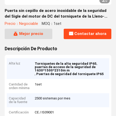
2
/
2
Puerta sin cepillo de acero inoxidable de la seguridad
del Sigle del motor de DC del torniquete de la Lleno-
altura 304 para la seguridad
Precio：Negociable
MOQ：1set
Mejor precio
Contactar ahora
Descripción De Producto
Alta luz
,
Torniquetes de la alta seguridad IP65
puertas de acceso de la seguridad de
1630*1500*2310m m
,
Puertas de seguridad del torniquete IP65
Cantidad de
1set
orden mínima
Capacidad
2500 sistemas por mes
de la fuente
Certificación
CE / IS09001