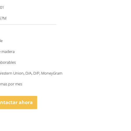
001
957M
le
e madera
laborables
 Western Union, D/A, D/P, MoneyGram
temas por mes
ntactar ahora