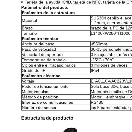
Tarjeta de la ayuda IC/ID, tarjeta de NFC, tarjeta de la 
Parámetro del producto
Parámetro de la estructura
SUS304 cepilló el acer
Material
1.2m m, cuerpo ente
Brazo
brazo de la PC de 1
Tamaño
L1400×W280×H100
Parámetro técnico
Anchura del paso
≤550mm
Paso de velocidad
30-35 personal/minut
Velocidad de apertura
0.5s ajustable, más r
Temperatura de trabajo
-25℃-+70℃
Ciclos entre el fracaso malos
8 millones de veces
Grado del IP
IP54
Parámetro eléctrico
Voltaje
El AC110V/AC220V±1
Poder de funcionamiento
Sola base 30w, base 
Motor impulsor
Motor sin cepillo de 
Método de posición
Motor + embrague + c
Interfaz de comunicaciones
RS485
Número de sensor
los 5 pares estándar 
Estructura de producto