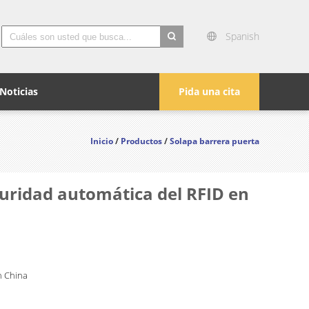
Spanish
search
Noticias
Pida una cita
Inicio
/
Productos
/
Solapa barrera puerta
eguridad automática del RFID en
 China