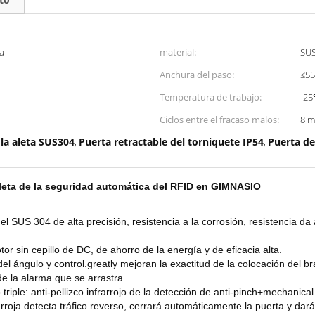
ta
material:
SUS
Anchura del paso:
≤5
Temperatura de trabajo:
-2
Ciclos entre el fracaso malos:
8 m
 la aleta SUS304
Puerta retractable del torniquete IP54
Puerta de
,
,
a aleta de la seguridad automática del RFID en GIMNASIO
 SUS 304 de alta precisión, resistencia a la corrosión, resistencia da 
 sin cepillo de DC, de ahorro de la energía y de eficacia alta.
del ángulo y control.greatly mejoran la exactitud de la colocación del br
 de la alarma que se arrastra.
 triple: anti-pellizco infrarrojo de la detección de anti-pinch+mechanical
rroja detecta tráfico reverso, cerrará automáticamente la puerta y dar