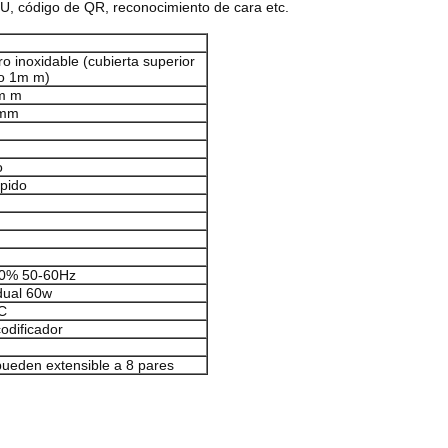
CPU, código de QR, reconocimiento de cara etc.
o inoxidable (cubierta superior
ro 1m m)
2m m
0mm
o
ápido
0% 50-60Hz
dual 60w
DC
odificador
pueden extensible a 8 pares