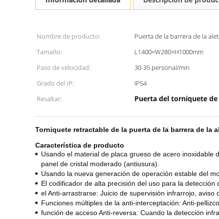
Nombre de producto:
Puerta de la barrera de la ale
Tamaño:
L1400×W280×H1000mm
Paso de velocidad:
30-35 personal/min
Grado del IP:
IP54
Puerta del torniquete de
Resaltar:
Torniquete retractable de la puerta de la barrera de l
Característica de producto
Usando el material de placa grueso de acero inoxidable del
panel de cristal moderado (antiusura).
Usando la nueva generación de operación estable del motor
El codificador de alta precisión del uso para la detección 
el Anti-arrastrarse: Juicio de supervisión infrarrojo, aviso
Funciones múltiples de la anti-interceptación: Anti-pellizco
función de acceso Anti-reversa: Cuando la detección infra