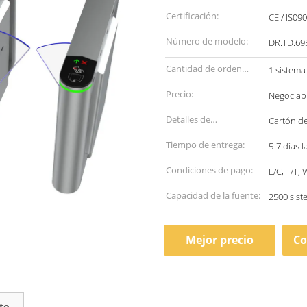
Certificación:
CE / IS09
Número de modelo:
DR.TD.6
Cantidad de orden
1 sistema
mínima:
Precio:
Negociab
Detalles de
Cartón d
empaquetado:
Tiempo de entrega:
5-7 días 
Condiciones de pago:
L/C, T/T,
Capacidad de la fuente:
2500 sis
Mejor precio
Co
to