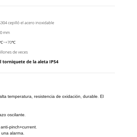
304 cepilló el acero inoxidable
50 mm
5℃~+70℃
illones de veces
l torniquete de la aleta IP54
alta temperatura, resistencia de oxidación, durable. El
azo oscilante.
 anti-pinch+current.
á una alarma.