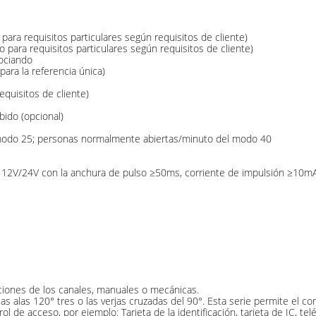
ra requisitos particulares según requisitos de cliente)
ara requisitos particulares según requisitos de cliente)
rociando
ara la referencia única)
quisitos de cliente)
ido (opcional)
modo 25; personas normalmente abiertas/minuto del modo 40
so 12V/24V con la anchura de pulso ≥50ms, corriente de impulsión ≥10m
ciones de los canales, manuales o mecánicas.
 las alas 120° tres o las verjas cruzadas del 90°. Esta serie permite el c
l de acceso, por ejemplo: Tarjeta de la identificación, tarjeta de IC, tel