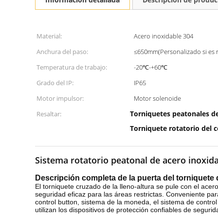
Material:
Acero inoxidable 304
Anchura del paso:
≤650mm(Personalizado si es 
Temperatura de trabajo:
-20℃-+60℃
Grado del IP:
IP65
Motor impulsor:
Motor solenoide
Torniquetes peatonales de
Resaltar:
Torniquete rotatorio del 
Sistema rotatorio peatonal de acero inoxidab
Descripción completa de la puerta del torniquete d
El torniquete cruzado de la lleno-altura se pule con el ace
seguridad eficaz para las áreas restrictas. Conveniente para
control button, sistema de la moneda, el sistema de control d
utilizan los dispositivos de protección confiables de seguri