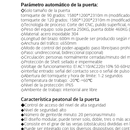
Parámetro automático de la puerta:
Solo tamaño de la puerta
◇
torniquete de 90 grados: 1580*1200*2310m m (modificado pa
torniquete de 120 grados: 1580*1200*2310m m (modificado p
◇Tecnología de proceso: Corte del CNC, pulido superficial, 
◇Peso del equipo: sola puerta 250KG, puerta doble 460KG (p
◇Material: acero inoxidable 304
◇Longitud del brazo: 600m m (puede ser producido según re
◇Anchura del tráfico: ≤650mm
◇Modo de control del poder-apagado: paso libre/paso prohib
◇Paso: unidireccional, bidireccional (opcional)
◇Circulación: personas normalmente cerradas/minuto del 
◇Protección de Shell: sellado e impermeable
◇Voltaje de funcionamiento: El AC110/AC220±10% 50-60Hz
◇Interfaz entrado: señal del contacto seco o señal de pul
◇Abertura del torniquete y hora de límite: 1-2 segundos
◇Temperatura de trabajo: -20℃-+60℃
◇Nivel de la protección: IP65
◇Ambiente de trabajo: interior/al aire libre
Característica peatonal de la puerta
◆
Control de acceso del nivel de alta seguridad
◆Nivel de seguridad: alto
◆Número de gente/de minuto: 20 personas/minuto
◆El diseño modular, puede tener solo, doble, tres o más ac
◆Consiste en el girar de las verjas (obstáculos) divididas en
◆Puede ser integrado con los diversos dispositivos del contro