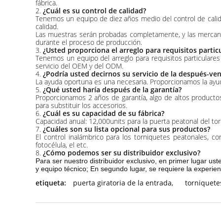
fábrica.
2.
¿Cuál es su control de calidad?
Tenemos un equipo de diez años medio del control de calida
calidad.
Las muestras serán probadas completamente, y las mercancí
durante el proceso de producción.
3.
¿Usted proporciona el arreglo para requisitos partic
Tenemos un equipo del arreglo para requisitos particulares
servicio del OEM y del ODM.
4.
¿Podría usted decirnos su servicio de la después-ve
La ayuda oportuna es una necesaria. Proporcionamos la ayud
5.
¿Qué usted haría después de la garantía?
Proporcionamos 2 años de garantía, algo de altos productos
para substituir los accesorios.
6.
¿Cuál es su capacidad de su fábrica?
Capacidad anual: 12,000units para la puerta peatonal del to
7.
¿Cuáles son su lista opcional para sus productos?
El control inalámbrico para los torniquetes peatonales, c
fotocélula, el etc.
8.
¿Cómo podemos ser su distribuidor exclusivo?
Para ser nuestro distribuidor exclusivo, en primer lugar us
y equipo técnico; En segundo lugar, se requiere la experienc
etiqueta:
puerta giratoria de la entrada
,
torniquete