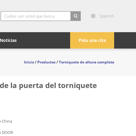
Spanish
search
Noticias
Pida una cita
Inicio
/
Productos
/
Torniquete de altura completa
de la puerta del torniquete
 China
n DOOR