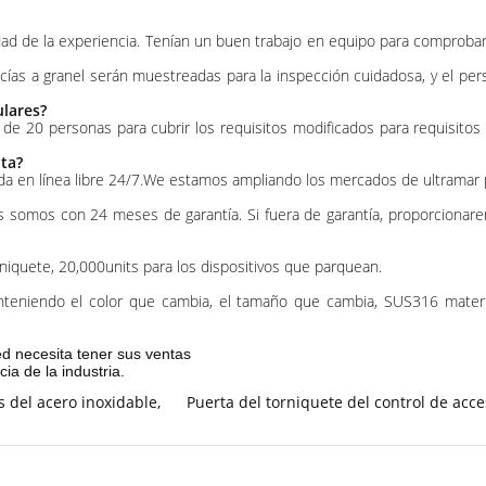
d de la experiencia. Tenían un buen trabajo en equipo para comprobar l
as a granel serán muestreadas para la inspección cuidadosa, y el pers
ulares?
 de 20 personas para cubrir los requisitos modificados para requisito
nta?
a en línea libre 24/7.We estamos ampliando los mercados de ultramar pa
 somos con 24 meses de garantía. Si fuera de garantía, proporcionaremos
rniquete, 20,000units para los dispositivos que parquean.
onteniendo el color que cambia, el tamaño que cambia, SUS316 materia
ted necesita tener sus ventas
ia de la industria.
s del acero inoxidable
,
Puerta del torniquete del control de acc