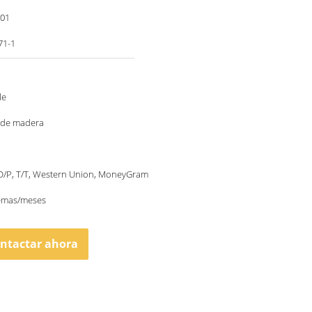
001
71-1
le
 de madera
 D/P, T/T, Western Union, MoneyGram
temas/meses
ntactar ahora