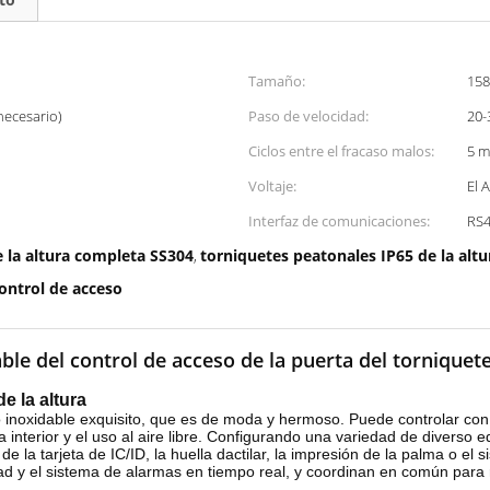
Tamaño:
15
necesario)
Paso de velocidad:
20-
Ciclos entre el fracaso malos:
5 m
Voltaje:
El 
Interfaz de comunicaciones:
RS4
 la altura completa SS304
torniquetes peatonales IP65 de la alt
,
control de acceso
le del control de acceso de la puerta del torniquete 
e la altura
ro inoxidable exquisito, que es de moda y hermoso. Puede controlar con e
 interior y el uso al aire libre. Configurando una variedad de diverso e
e la tarjeta de IC/ID, la huella dactilar, la impresión de la palma o el 
dad y el sistema de alarmas en tiempo real, y coordinan en común para rea