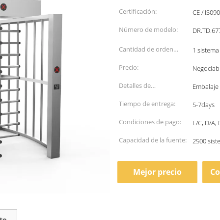
Certificación:
CE / IS09
Número de modelo:
DR.TD.67
Cantidad de orden
1 sistema
mínima:
Precio:
Negociab
Detalles de
Embalaje
empaquetado:
Tiempo de entrega:
5-7days
Condiciones de pago:
L/C, D/A,
Capacidad de la fuente:
2500 sis
Mejor precio
Co
to