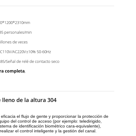
80*1200*2310mm
35 personales/min
illones de veces
AC110V/AC220V±10% 50-60Hz
85/Señal de relé de contacto seco
ura completa
,
lleno de la altura 304
ficacia el flujo de gente y proporcionar la protección de
quipo del control de acceso (por ejemplo: teledirigido,
sistema de identificación biométrico cara-equivalente),
lizar el control inteligente y la gestión del canal.