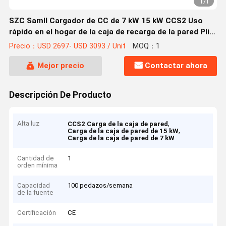
1
/
1
SZC Samll Cargador de CC de 7 kW 15 kW CCS2 Uso
rápido en el hogar de la caja de recarga de la pared Plie
OCPP 2.0J Opcional
Precio：USD 2697- USD 3093 / Unit
MOQ：1
Mejor precio
Contactar ahora
Descripción De Producto
Alta luz
,
CCS2 Carga de la caja de pared
,
Carga de la caja de pared de 15 kW
Carga de la caja de pared de 7 kW
Cantidad de
1
orden mínima
Capacidad
100 pedazos/semana
de la fuente
Certificación
CE